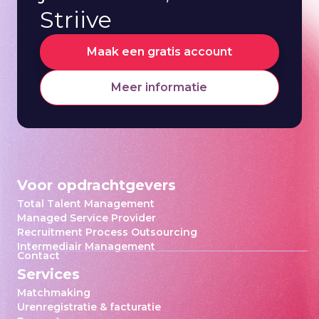
Striive
Maak een gratis account
Meer informatie
Voor opdrachtgevers
Total Talent Management
Managed Service Provider
Recruitment Process Outsourcing
Intermediair Management
Contact
Services
Matchmaking
Urenregistratie & facturatie