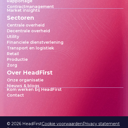
Rapportage
Contractmanagement
Market insights
Sectoren
Centrale overheid
Decentrale overheid
Utility
Financiele dienstverlening
Transport en logistiek
Retail
Productie
Zorg
Over HeadFirst
Onze organisatie
Nieuws & blogs
Kom werken bij HeadFirst
Contact
©
2026
HeadFirst
Cookie voorwaarden
Privacy statement