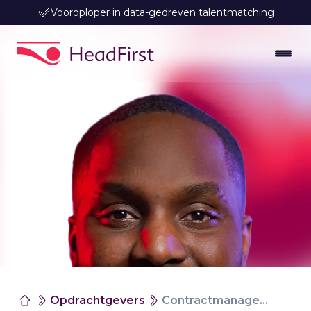
Vooroploper in data-gedreven talentmatching
Opdrachtgevers
Contractmanagement