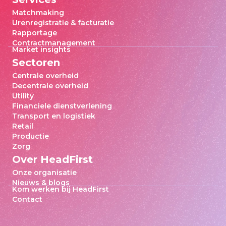
Matchmaking
Urenregistratie & facturatie
Rapportage
Contractmanagement
Market insights
Sectoren
Centrale overheid
Decentrale overheid
Utility
Financiele dienstverlening
Transport en logistiek
Retail
Productie
Zorg
Over HeadFirst
Onze organisatie
Nieuws & blogs
Kom werken bij HeadFirst
Contact