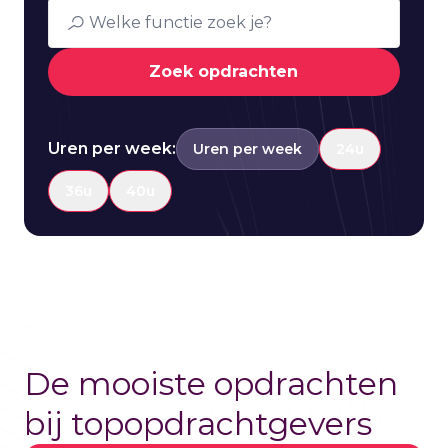
Zoek opdrachten
Uren per week
:
Uren per week
24u
36u
40u
De mooiste opdrachten
bij topopdrachtgevers