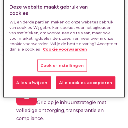
Deze website maakt gebruik van
Total Talent
cookies
Management
Wij, en derde partijen, maken op onze websites gebruik
Volledige regie over vaste en
van cookies. Wij gebruiken cookies voor het bijhouden
van statistieken, om voorkeuren op te slaan, maar ook
flexibele arbeidskrachten binnen één
voor marketingdoeleinden. Lees hier meer over in onze
geïntegreerde strategie.
cookie voorwaarden. Wil je de beste ervaring? Accepteer
dan alle cookies.
Cookie voorwaarden
Bekijk
Cookie-instellingen
Alles afwijzen
Alle cookies accepteren
Managed Service
Provider
Grip op je inhuurstrategie met
volledige ontzorging, transparantie en
compliance.