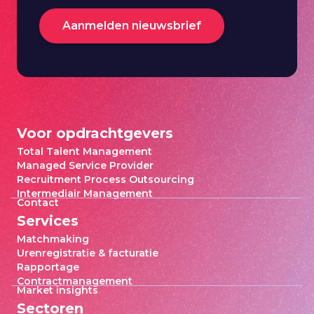
Aanmelden nieuwsbrief
Voor opdrachtgevers
Total Talent Management
Managed Service Provider
Recruitment Process Outsourcing
Intermediair Management
Contact
Services
Matchmaking
Urenregistratie & facturatie
Rapportage
Contractmanagement
Market insights
Sectoren