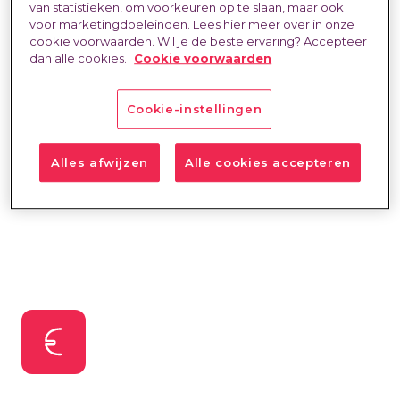
van statistieken, om voorkeuren op te slaan, maar ook
grip en resultaat.
voor marketingdoeleinden. Lees hier meer over in onze
cookie voorwaarden. Wil je de beste ervaring? Accepteer
dan alle cookies.
Cookie voorwaarden
Of je nu te maken hebt met complexe
inhuurprocessen of simpelweg meer inzicht en
Cookie-instellingen
controle wilt, wij zorgen voor een
toekomstbestendige aanpak die werkt.
Alles afwijzen
Alle cookies accepteren