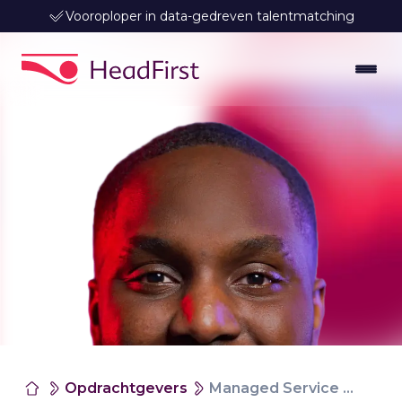
Vooroploper in data-gedreven talentmatching
Opdrachtgevers
Managed Service Provider