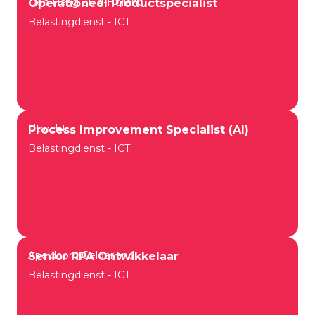
Den Haag Zuid-Holland
Operationeel Productspecialist
Belastingdienst - ICT
Utrecht
Process Improvement Specialist (AI)
Belastingdienst - ICT
Apeldoorn Gelderland
Senior RPA Ontwikkelaar
Belastingdienst - ICT