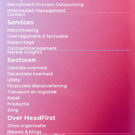
Recruitment Process Outsourcing
Intermediair Management
Contact
Services
Matchmaking
Urenregistratie & facturatie
Rapportage
Contractmanagement
Market insights
Sectoren
Centrale overheid
Decentrale overheid
Utility
Financiele dienstverlening
Transport en logistiek
Retail
Productie
Zorg
Over HeadFirst
Onze organisatie
Nieuws & blogs