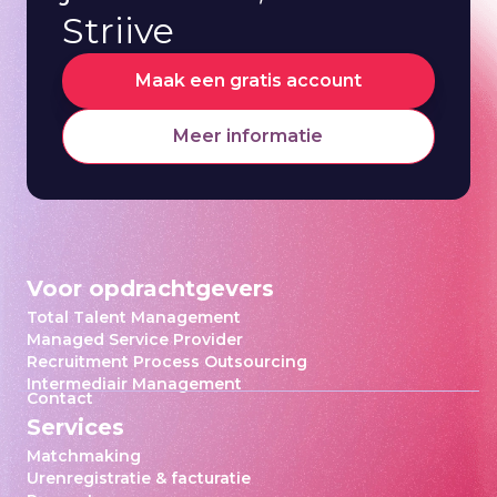
Striive
Maak een gratis account
Meer informatie
Voor opdrachtgevers
Total Talent Management
Managed Service Provider
Recruitment Process Outsourcing
Intermediair Management
Contact
Services
Matchmaking
Urenregistratie & facturatie