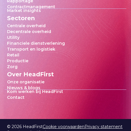
Rapportage
Contractmanagement
Market insights
Sectoren
Centrale overheid
Decentrale overheid
Utility
Financiele dienstverlening
Transport en logistiek
Retail
Productie
Zorg
Over HeadFirst
Onze organisatie
Nieuws & blogs
Kom werken bij HeadFirst
Contact
©
2026
HeadFirst
Cookie voorwaarden
Privacy statement