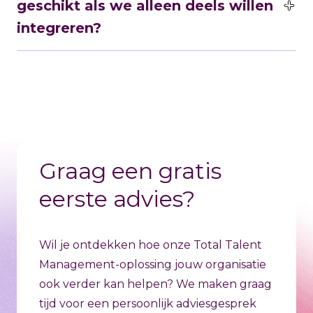
geschikt als we alleen deels willen
vaste als tijdelijke medewerkers inzetten. Vooral
Snellere invulling van vacatures en betere
matches
integreren?
organisaties met complexe
Verbeterde personeelsplanning en meer
personeelsvraagstukken, uiteenlopende
wendbaarheid
Ja, onze Total Talent Management-oplossing is
contractvormen of een dynamische groeiambitie
Een toekomstbestendige workforce-strategie
modulair opgebouwd en dus flexibel in te
profiteren van een integrale workforce-strategie
richten. Je kunt starten met één onderdeel zoals
die zorgt voor overzicht, flexibiliteit en sturing.
procesoptimalisatie of data gedreven sturing en
later uitbreiden naar een volledige integratie.
Graag een gratis
eerste advies?
Wil je ontdekken hoe onze Total Talent
Management-oplossing jouw organisatie
ook verder kan helpen? We maken graag
tijd voor een persoonlijk adviesgesprek