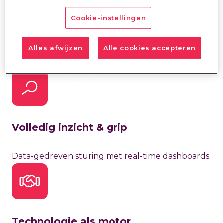
Cookie-instellingen
Efficiënte processen
Alles afwijzen
Alle cookies accepteren
Gestroomlijnde workflows voor recruitment,
inhuur en planning.
Volledig inzicht & grip
Data-gedreven sturing met real-time dashboards.
Technologie als motor