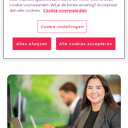
Bereken wat het je oplevert
cookie voorwaarden. Wil je de beste ervaring? Accepteer
dan alle cookies.
Cookie voorwaarden
MSP
5 sep. 2025
Eva Voskuil
In dit blog lees je wat personeel in dienst
nemen écht kost én oplevert.
Cookie-instellingen
Bekijk
Alles afwijzen
Alle cookies accepteren