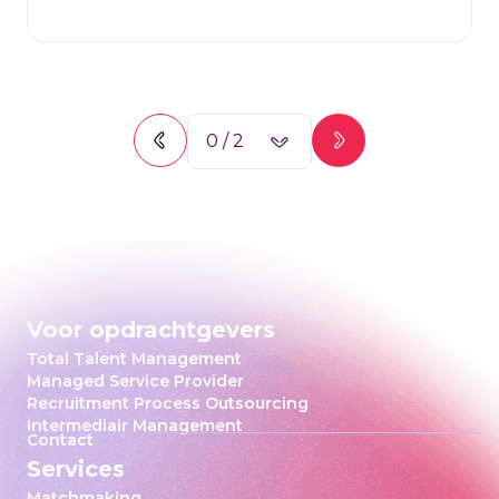
0
/
2
Voor opdrachtgevers
Total Talent Management
Managed Service Provider
Recruitment Process Outsourcing
Intermediair Management
Contact
Services
Matchmaking