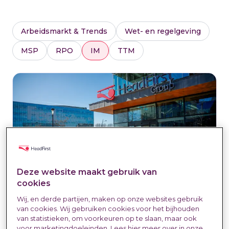
Arbeidsmarkt & Trends
Wet- en regelgeving
MSP
RPO
IM
TTM
Deze website maakt gebruik van
cookies
Wij, en derde partijen, maken op onze websites gebruik
van cookies. Wij gebruiken cookies voor het bijhouden
Personeel in dienst nemen?
van statistieken, om voorkeuren op te slaan, maar ook
voor marketingdoeleinden. Lees hier meer over in onze