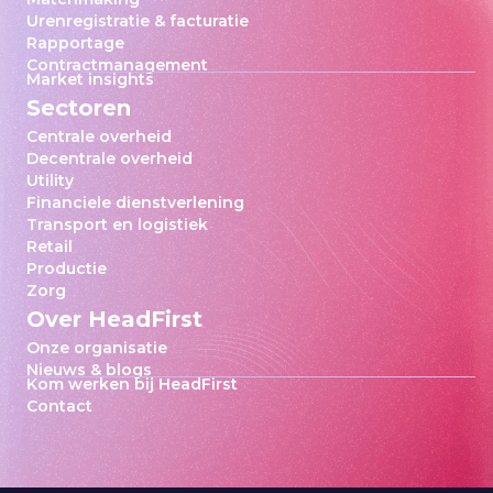
Urenregistratie & facturatie
Rapportage
Contractmanagement
Market insights
Sectoren
Centrale overheid
Decentrale overheid
Utility
Financiele dienstverlening
Transport en logistiek
Retail
Productie
Zorg
Over HeadFirst
Onze organisatie
Nieuws & blogs
Kom werken bij HeadFirst
Contact