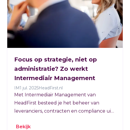
Focus op strategie, niet op
administratie? Zo werkt
Intermediair Management
IM
1 jul. 2025
HeadFirst.nl
Met Intermediair Management van
HeadFirst besteed je het beheer van
leveranciers, contracten en compliance uit,
terwijl je zélf de regie houdt over je
Bekijk
externe inhuur.