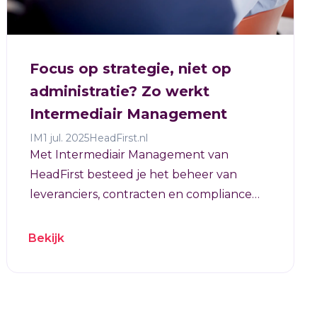
Focus op strategie, niet op
administratie? Zo werkt
Intermediair Management
IM
1 jul. 2025
HeadFirst.nl
Met Intermediair Management van
HeadFirst besteed je het beheer van
leveranciers, contracten en compliance
uit, terwijl je zélf de regie houdt over je
externe inhuur.
Bekijk