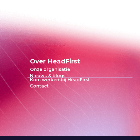
Over HeadFirst
Onze organisatie
Nieuws & blogs
Kom werken bij HeadFirst
Contact