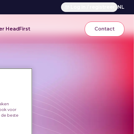
Log in / registreer
NL
er HeadFirst
Contact
uiken
 ook voor
e de beste