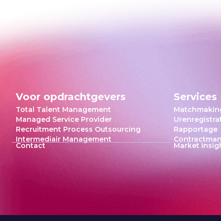
Voor opdrachtgevers
Services
Total Talent Management
Matchmakin
Managed Service Provider
Urenregistrat
Recruitment Process Outsourcing
Rapportage
Intermediair Management
Contractma
Contact
Market insig