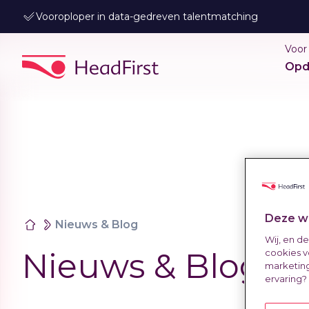
Vooroploper in data-gedreven talentmatching
Voor
Opd
Deze we
Nieuws & Blog
Wij, en d
Nieuws & Blog
cookies v
marketing
ervaring?