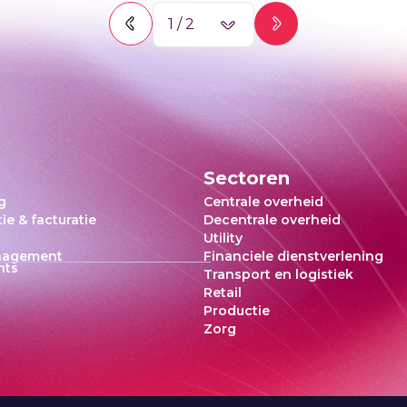
1
/
2
Sectoren
g
Centrale overheid
ie & facturatie
Decentrale overheid
Utility
nagement
Financiele dienstverlening
hts
Transport en logistiek
Retail
Productie
Zorg