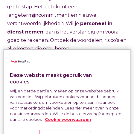
grote stap. Het betekent een
langetermijncommitment en nieuwe
verantwoordelijkheden. Wil je
personeel in
dienst nemen
, dan is het verstandig om vooraf
goed te rekenen. Ontdek de voordelen, risico’s en
alle kosten die erbij horen.
Vast personeel brengt stabiliteit en continuïteit.
Werknemers leren je organisatie tot in detail
Deze website maakt gebruik van
cookies
kennen, bouwen duurzame relaties op met
Wij, en derde partijen, maken op onze websites gebruik
klanten en pakken complexere projecten met
van cookies. Wij gebruiken cookies voor het bijhouden
vertrouwen op. Ze investeren in hun
van statistieken, om voorkeuren op te slaan, maar ook
ontwikkeling binnen jouw bedrijf en denken mee
voor marketingdoeleinden. Lees hier meer over in onze
cookie voorwaarden. Wil je de beste ervaring? Accepteer
over de lange termijn. Die betrokkenheid is
dan alle cookies.
Cookie voorwaarden
enorm waardevol.