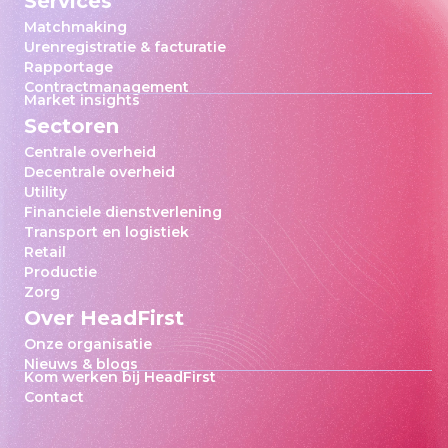
Services
Matchmaking
Urenregistratie & facturatie
Rapportage
Contractmanagement
Market insights
Sectoren
Centrale overheid
Decentrale overheid
Utility
Financiele dienstverlening
Transport en logistiek
Retail
Productie
Zorg
Over HeadFirst
Onze organisatie
Nieuws & blogs
Kom werken bij HeadFirst
Contact