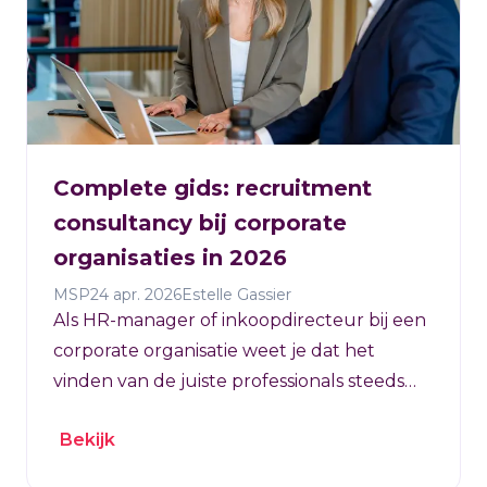
Complete gids: recruitment
consultancy bij corporate
organisaties in 2026
MSP
24 apr. 2026
Estelle Gassier
Als HR-manager of inkoopdirecteur bij een
corporate organisatie weet je dat het
vinden van de juiste professionals steeds
complexer wordt. Recruitment
Bekijk
consultancy kan je helpen om grip te
krijgen op je wervingsproces, maar welke