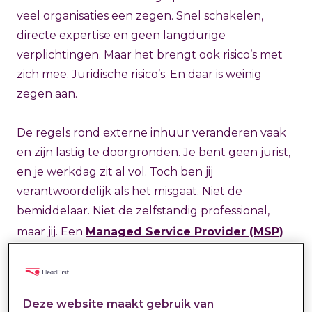
veel organisaties een zegen. Snel schakelen,
directe expertise en geen langdurige
verplichtingen. Maar het brengt ook risico’s met
zich mee. Juridische risico’s. En daar is weinig
zegen aan.
De regels rond externe inhuur veranderen vaak
en zijn lastig te doorgronden. Je bent geen jurist,
en je werkdag zit al vol. Toch ben jij
verantwoordelijk als het misgaat. Niet de
bemiddelaar. Niet de zelfstandig professional,
maar jij. Een
Managed Service Provider (MSP)
helpt om dat risico te verkleinen.
Welke wetten zijn
Deze website maakt gebruik van