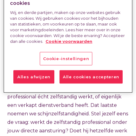
relevant?
cookies
Wij, en derde partijen, maken op onze websites gebruik
van cookies. Wij gebruiken cookies voor het bijhouden
van statistieken, om voorkeuren op te slaan, maar ook
Er zijn meerdere wetten van toepassing op
voor marketingdoeleinden. Lees hier meer over in onze
cookie voorwaarden. Wil je de beste ervaring? Accepteer
externe inhuur
. Hieronder de belangrijkste op
dan alle cookies.
Cookie voorwaarden
een rijtje:
Cookie-instellingen
1. Wet DBA (Deregulering Beoordeling
Arbeidsrelatie)
Alles afwijzen
Alle cookies accepteren
De Wet DBA bepaalt of er sprake is van een
dienstverband. Dus of een zelfstandig
professional écht zelfstandig werkt, of eigenlijk
een verkapt dienstverband heeft. Dat laatste
noemen we schijnzelfstandigheid. Stel jezelf eens
de vraag: werkt de zelfstandig professional onder
jouw directe aansturing? Doet hij hetzelfde werk