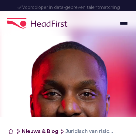
Vooroploper in data-gedreven talentmatching
Nieuws & Blog
Juridisch van risico naar rust: de meerwaarde van een MSP