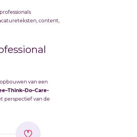
professionals
acatureteksten, content,
fessional
het opbouwen van een
ee–Think–Do–Care-
t perspectief van de