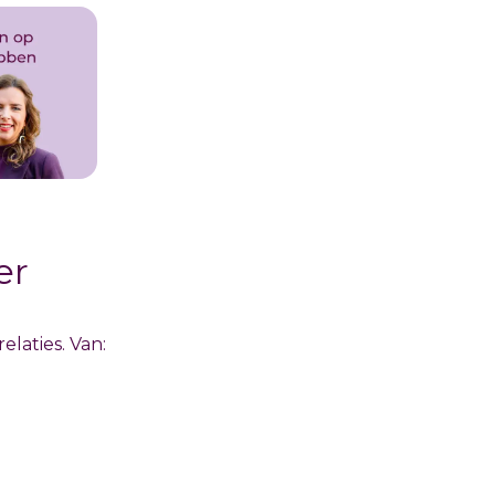
er
elaties. Van: