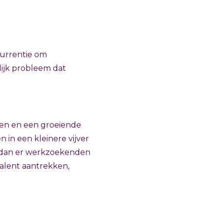
ncurrentie om
elijk probleem dat
ngen en een groeiende
n in een kleinere vijver
en dan er werkzoekenden
talent aantrekken,