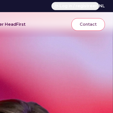
Log in / registreer
NL
er HeadFirst
Contact