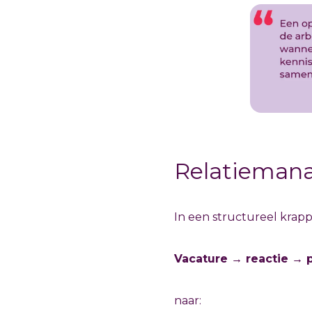
Relatiemanag
In een structureel krappe
Vacature → reactie → 
naar: