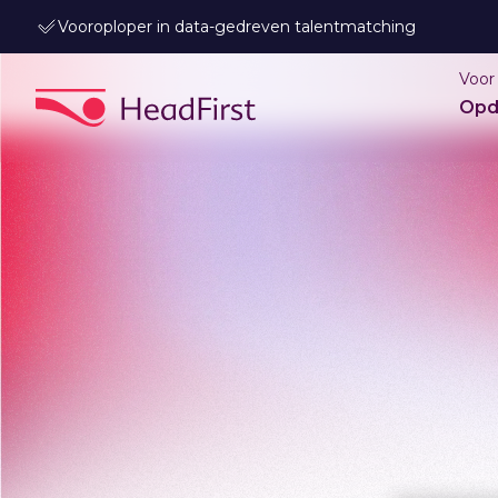
Vooroploper in data-gedreven talentmatching
Voor
Opd