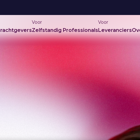
Voor
Voor
rachtgevers
Zelfstandig Professionals
Leveranciers
Ov