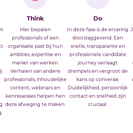
Think
Do
om
Hier bepalen
In deze fase is de ervaring
J
professionals of een
doorslaggevend. Een
ct
organisatie past bij hun
snelle, transparante en
ambities, expertise en
professionele candidate
manier van werken.
journey verlaagt
j
Verhalen van andere
drempels en vergroot de
professionals, inhoudelijke
kans op conversie.
content, webinars en
Duidelijkheid, persoonlijk
g
kennissessies helpen hen
contact en snelheid zijn
ng
deze afweging te maken.
cruciaal.
g