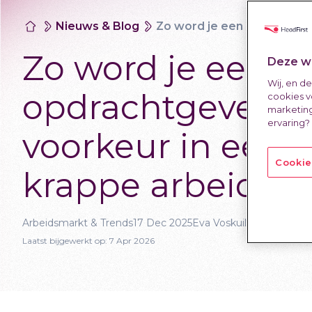
Nieuws & Blog
Zo word je een opdrachtgever van voorkeur in een krappe arbeidsmarkt
Zo word je een
Deze we
Wij, en d
opdrachtgever v
cookies v
marketing
ervaring?
voorkeur in een
Cookie
krappe arbeidsm
Arbeidsmarkt & Trends
17 Dec 2025
Eva Voskuil
Laatst bijgewerkt op:
7 Apr 2026