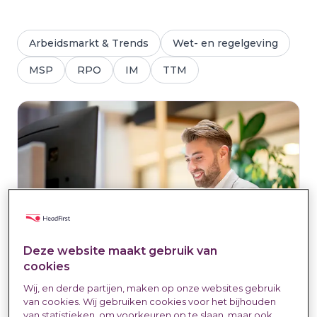
Arbeidsmarkt & Trends
Wet- en regelgeving
MSP
RPO
IM
TTM
Deze website maakt gebruik van
cookies
Wij, en derde partijen, maken op onze websites gebruik
HR-tech oplossingen vormen de
van cookies. Wij gebruiken cookies voor het bijhouden
van statistieken, om voorkeuren op te slaan, maar ook