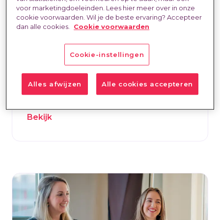
drijvende kracht achter
voor marketingdoeleinden. Lees hier meer over in onze
toekomstbestendig
cookie voorwaarden. Wil je de beste ervaring? Accepteer
dan alle cookies.
Cookie voorwaarden
talentmanagement
TTM
20 mei 2025
Estelle Gassier
Cookie-instellingen
De arbeidsmarkt verandert razendsnel
door digitalisering, automatisering en
Alles afwijzen
Alle cookies accepteren
kunstmatige intelligentie (AI).
Bekijk