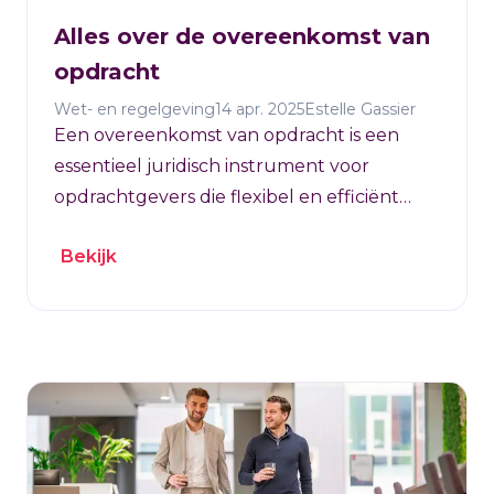
Alles over de overeenkomst van
opdracht
Wet- en regelgeving
14 apr. 2025
Estelle Gassier
Een overeenkomst van opdracht is een
essentieel juridisch instrument voor
opdrachtgevers die flexibel en efficiënt
zelfstandig professionals willen
Bekijk
inschakelen.