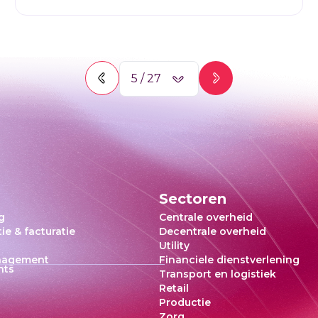
5
/
27
Sectoren
g
Centrale overheid
ie & facturatie
Decentrale overheid
Utility
nagement
Financiele dienstverlening
hts
Transport en logistiek
Retail
Productie
Zorg