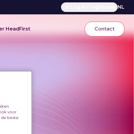
Log in / registreer
NL
er HeadFirst
Contact
uiken
 ook voor
e de beste