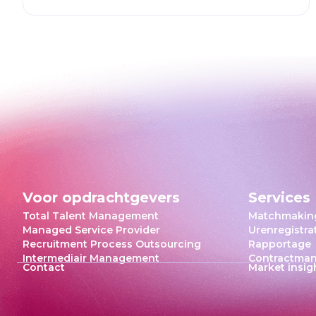
Voor opdrachtgevers
Services
Total Talent Management
Matchmakin
Managed Service Provider
Urenregistrat
Recruitment Process Outsourcing
Rapportage
Intermediair Management
Contractma
Contact
Market insig