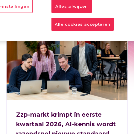
-instellingen
Alles afwijzen
SP
RPO
IM
TTM
Alle cookies accepteren
Zzp-markt krimpt in eerste
kwartaal 2026, AI-kennis wordt
razendsnel nieuwe standaard