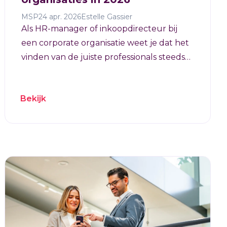
MSP
24 apr. 2026
Estelle Gassier
Als HR-manager of inkoopdirecteur bij
een corporate organisatie weet je dat het
vinden van de juiste professionals steeds
complexer wordt. Recruitment
consultancy kan je helpen om grip te
Bekijk
krijgen op je wervingsproces, maar welke
aanpak past bij jouw organisatie?
HeadFirst ondersteunt corporate
organisaties al meer dan 25 jaar bij het
optimaliseren van hun
recruitmentstrategie.