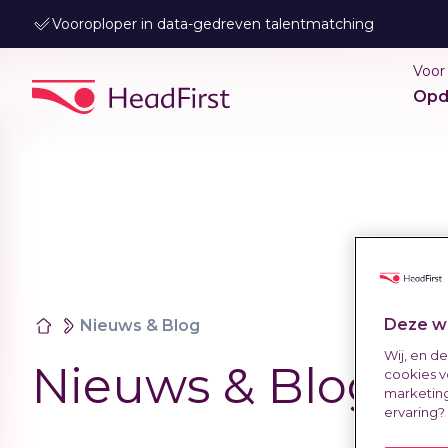
Vooroploper in data-gedreven talentmatching
Voor
Opd
Deze we
Nieuws & Blog
Wij, en d
Nieuws & Blog
cookies v
marketing
ervaring?