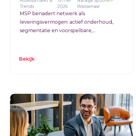
Arbeidsmarkt &
15 mei
Natasja Spooren-
Trends
2026
Wassenaar
MSP benadert netwerk als
leveringsvermogen: actief onderhoud,
segmentatie en voorspelbare,
betrouwbare markttoegang.
Bekijk